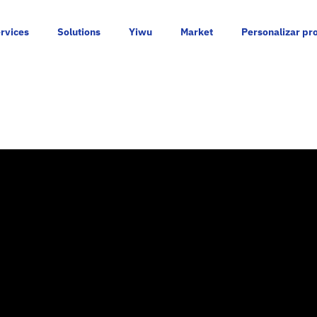
rvices
Solutions
Yiwu
Market
Personalizar pr