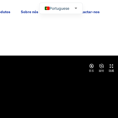
Portuguese
odutos
Sobre nós
Recursos
Contactar-nos
English
Russian
Spanish