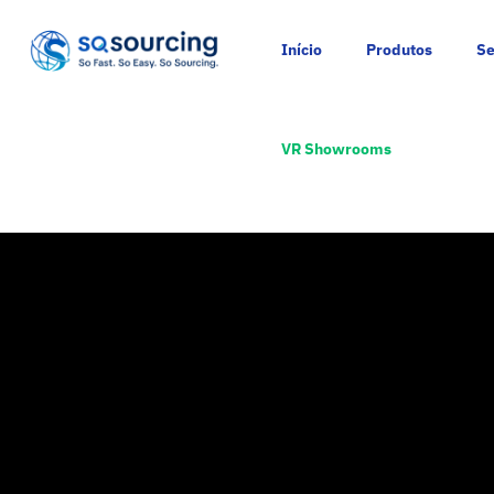
Início
Produtos
Se
VR Showrooms