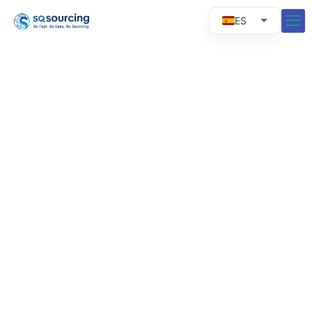
ES
EN
RU
PT