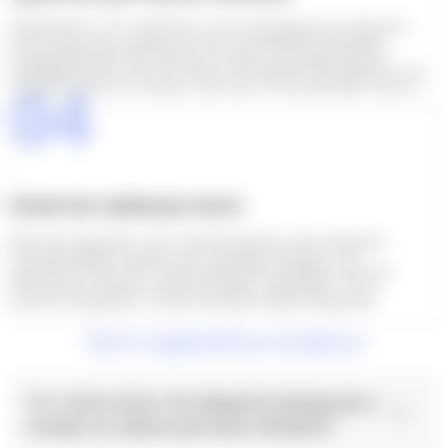
Независимо от того, являетесь ли вы начинающим поставщиком
всего нескольких товаров или уже состоявшейся компанией,
оптимизирующей свою цепочку поставок, мы предоставляем
индивидуальные услуги по поиску поставщиков. Мы ведем вас шаг
за шагом, делая этот процесс простым и не вызывающим стресса.
04
Качество превыше всего
Качество продукции - наш главный приоритет. Мы проверяем
больший процент товаров, чем сторонние компании - без
дополнительной платы. Наши проактивные проверки качества
значительно снижают количество брака, гарантируя, что вы
получите продукцию, соответствующую вашим ожиданиям.
Часто задаваемые вопросы
Что такое поиск поставщиков продукции и
почему это важно для моего бизнеса?