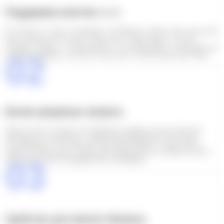
Поддержка агентов 1 к 1
В отличие от таких платформ, как Alibaba, SoSourcing назначает
вам специального агента. Ваш агент гарантирует, что все
пройдет гладко: от переговоров с поставщиками и перевода, до
проверки фабрик, контроля качества и организации доставки.
02
Более разумные затраты
Наши услуги по поиску поставщиков основаны на долгосрочных
партнерских отношениях с надежными фабриками и местными
поставщиками. Это позволяет нам обеспечивать лучшие цены и
гибкие условия заказа, давая вам преимущество, которое не могут
обеспечить многие традиционные платформы.
03
Удобство для малого бизнеса