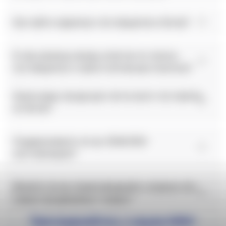
Как найти надежных поставщиков в Китае?
В чем разница между агентом по поиску
поставщиков и самостоятельным поиском?
Какие виды продукции легче всего поставлять
из Китая?
Поддерживаете ли вы OEM/ODM
кастомизацию?
Можете ли вы порекомендовать модные или
самые продаваемые товары?
Присоединяйтесь к нашим 5000+