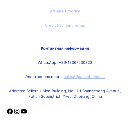
Affiliate Program
Credit Payment Terms
Контактная информация
WhatsApp: +86-18367530823
Электронная почта:
sales6@unionhome.cn
Address: Sellers Union Building, No. J11 Shangcheng Avenue,
Futian Subdistrict, Yiwu, Zhejiang, China
Facebook
Instagram
YouTube