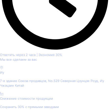
Ответить через 2 часа | Экономия 30%
Мы все сделаем за вас
Иу
7-е здание Союза продавцов, No.529 Северная Цзунцзе Роуд, Иу
Чжэцзин Китай
Снижение стоимости продукции
Сохранить 30% с прямыми заводами