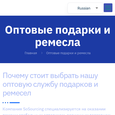
Russian
English
Оптовые подарки и
Spanish
Portuguese
ремесла
Главная
Оптовые подарки и ремесла
Почему стоит выбрать нашу
оптовую службу подарков и
ремесел
Компания SoSourcing специализируется на оказании